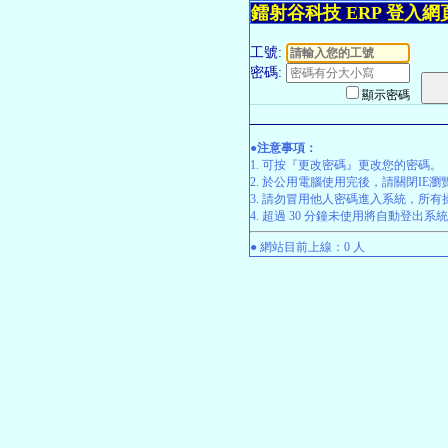
鐳射谷科技 ERP 登入網
工號:
密碼:
顯示密碼
●注意事項：
1. 可按『更改密碼』更改您的密碼。
2. 於公用電腦使用完後，請關閉IE
3. 請勿冒用他人密碼進入系統，所
4. 超過 30 分鐘未使用將自動登出系
● 網站目前上線：0 人